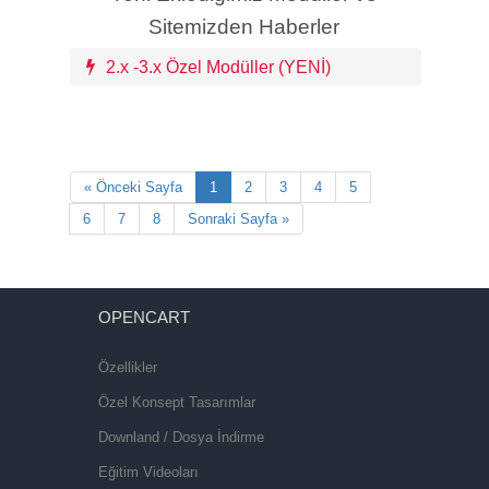
Sitemizden Haberler
2.x -3.x Özel Modüller (YENİ)
« Önceki Sayfa
1
2
3
4
5
6
7
8
Sonraki Sayfa »
OPENCART
Özellikler
Özel Konsept Tasarımlar
Downland / Dosya İndirme
Eğitim Videoları