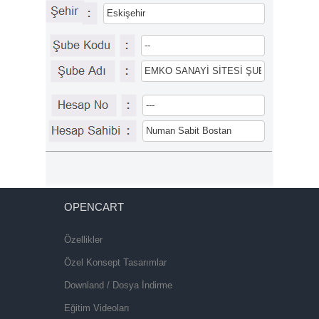
OPENCART
Özellikler
Özel Konsept Tasarımlar
Downland / Dosya İndirme
Eğitim Videoları